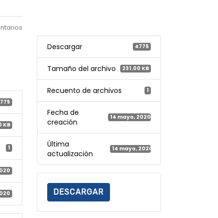
ntarios
Descargar
4775
Tamaño del archivo
231.00 KB
Recuento de archivos
1
775
Fecha de
14 mayo, 2020
creación
0 KB
Última
1
14 mayo, 2020
actualización
2020
DESCARGAR
2020