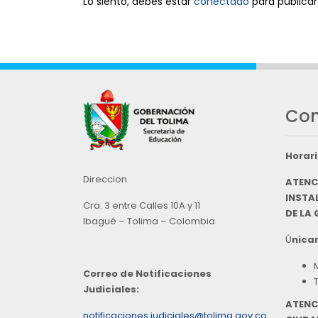
Lo siento, debes estar
conectado
para publicar
Con
Horari
Direccion
ATENC
INSTAL
Cra. 3 entre Calles 10A y 11
DE LA
Ibagué – Tolima – Colombia
Ú
nicam
Correo de Notificaciones
Judiciales:
ATENC
notificaciones.judiciales@tolima.gov.co