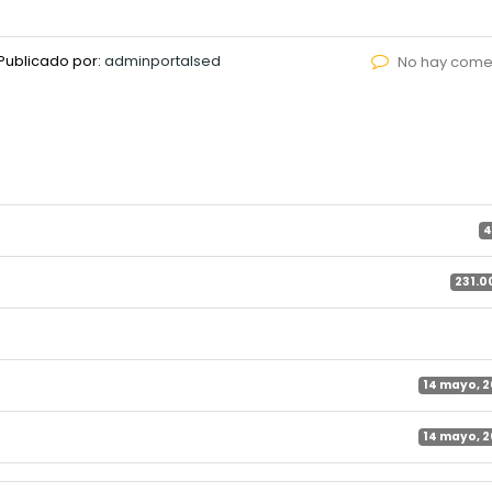
Publicado por:
adminportalsed
No hay come
4
231.0
14 mayo, 
14 mayo, 