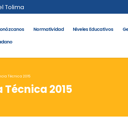
el Tolima
onózcanos
Normatividad
Niveles Educativos
Ge
dadano
encia Técnica 2015
a Técnica 2015