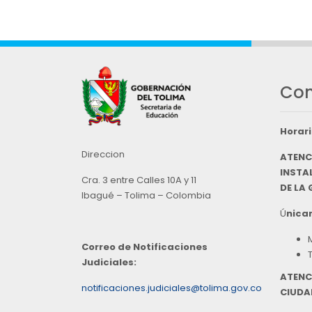
Con
Horari
Direccion
ATENC
INSTAL
Cra. 3 entre Calles 10A y 11
DE LA
Ibagué – Tolima – Colombia
Ú
nicam
Correo de Notificaciones
Judiciales:
ATENC
notificaciones.judiciales@tolima.gov.co
CIUDA