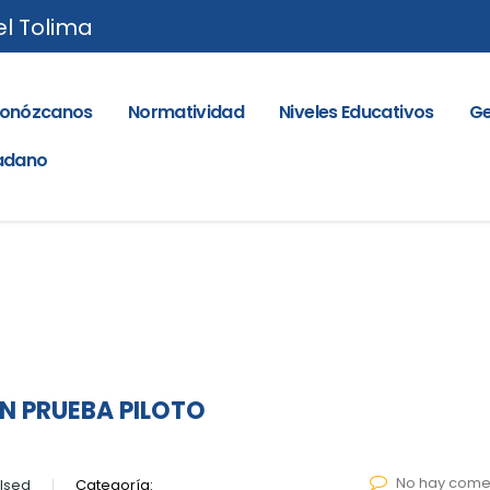
el Tolima
onózcanos
Normatividad
Niveles Educativos
Ge
dadano
ON PRUEBA PILOTO
No hay come
lsed
Categoría: