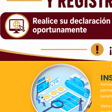
IN
Somos 
perman
benefi
Visita