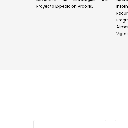
Proyecto Expedición Arcoiris.
Infor
Rec
Pro
Alim
Vigen
Leer Más