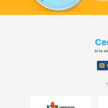
much
Ce
Si lo 