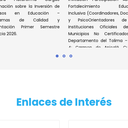
mación sobre la Inversión de
Fortalecimiento Educ
ursos en Educación –
Inclusiva (Coordinadores, Do
gramas de Calidad y
y PsicoOrientadores d
entación Primer Semestre
Instituciones Oficiales d
cia 2026.
Municipios No Certificado
Departamento del Tolima –
4: Carmen de Apicalá, Cu
Icononzo, Melgar y Villarica).
Leer Más
Leer Más
Enlaces de Interés