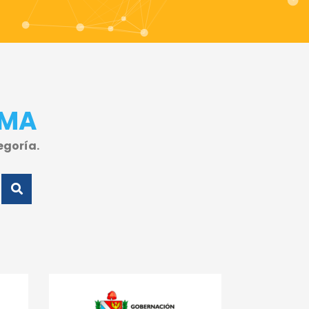
IMA
egoría.