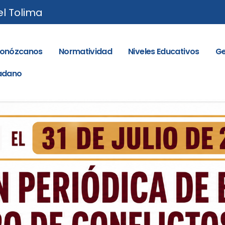
el Tolima
onózcanos
Normatividad
Niveles Educativos
Ge
dadano
inportalsed