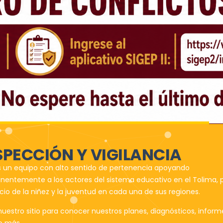
SPECCIÓN Y VIGILANCIA
un equipo con alto sentido de pertenencia apoyando
entemente a los actores del sistema educativo en el Tolima, 
cio de la niñez y la juventud en cada una de sus regiones.
 nuestro sitio para conocer nuestros planes, diagnósticos, inform