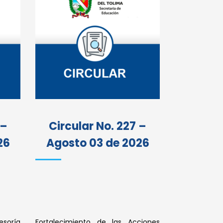
Circul
Julio
Capacitación 
Banca Virtual
 –
Circular No. 227 –
Colombia.
26
Agosto 03 de 2026
esoría
Fortalecimiento de las Acciones