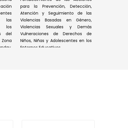
ación
para la Prevención, Detección,
centes
Atención y Seguimiento de las
e las
Violencias Basadas en Género,
e los
Violencias Sexuales y Demás
s del
Vulneraciones de Derechos de
 Zona
Niños, Niñas y Adolescentes en los
nday,
Entornos Educativos.
Leer Más