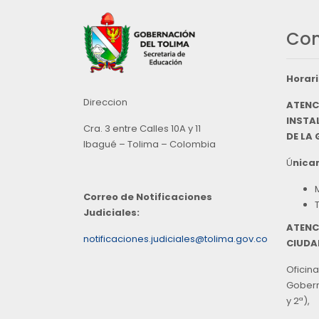
Con
Horari
Direccion
ATENC
INSTAL
Cra. 3 entre Calles 10A y 11
DE LA
Ibagué – Tolima – Colombia
Ú
nicam
Correo de Notificaciones
Judiciales:
ATENC
notificaciones.judiciales@tolima.gov.co
CIUDA
Oficina
Goberna
y 2ª),