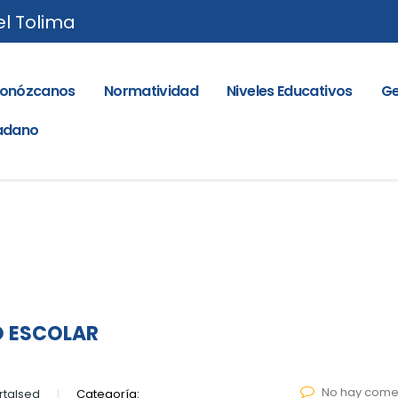
el Tolima
onózcanos
Normatividad
Niveles Educativos
Ge
dadano
O ESCOLAR
No hay come
talsed
Categoría: