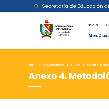
Secretaría de Educación d
Inicio
C
Aten. Ciu
Inicio
Publicaciones
Guias
Anexo 4. Meto
Anexo 4. Metodol