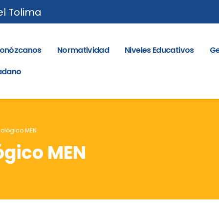
el Tolima
onózcanos
Normatividad
Niveles Educativos
Ge
dadano
dológico MEN
ógico MEN