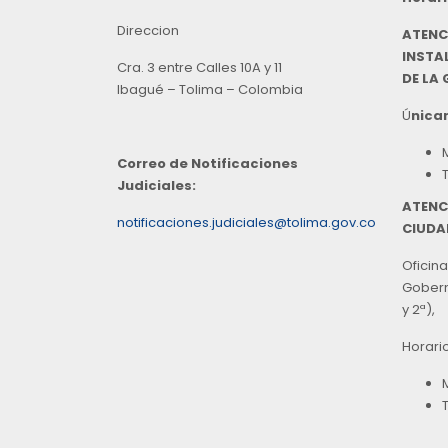
Direccion
ATENC
INSTAL
Cra. 3 entre Calles 10A y 11
DE LA
Ibagué – Tolima – Colombia
Ú
nicam
Correo de Notificaciones
Judiciales:
ATENC
notificaciones.judiciales@tolima.gov.co
CIUDA
Oficina
Goberna
y 2ª),
Horari