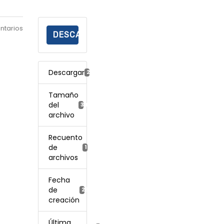
ntarios
DESCARGAR
Descargar
25
Tamaño
del
344.69 KB
archivo
Recuento
de
1
archivos
Fecha
de
23 abril, 2025
creación
Última