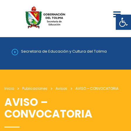
Abrir
Secretaria de Educación y Cultura del Tolima
Inicio
Publicaciones
Avisos
AVISO – CONVOCATORIA
AVISO –
CONVOCATORIA