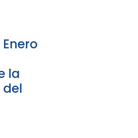
– Enero
 la
 del