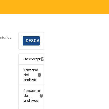
ntarios
DESCARGAR
Descargar
245
Tamaño
del
1.16 MB
archivo
Recuento
de
1
archivos