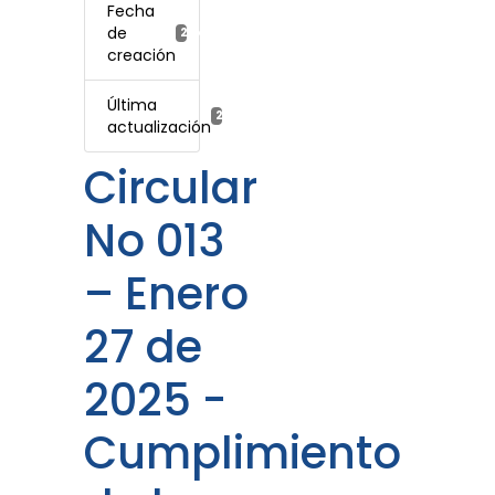
Fecha
de
27 enero, 2025
creación
Última
27 enero, 2025
actualización
Circular
No 013
– Enero
27 de
2025 -
Cumplimiento