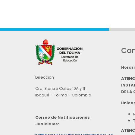
Con
Horari
Direccion
ATENC
INSTAL
Cra. 3 entre Calles 10A y 11
DE LA
Ibagué – Tolima – Colombia
Ú
nicam
Correo de Notificaciones
Judiciales:
ATENC