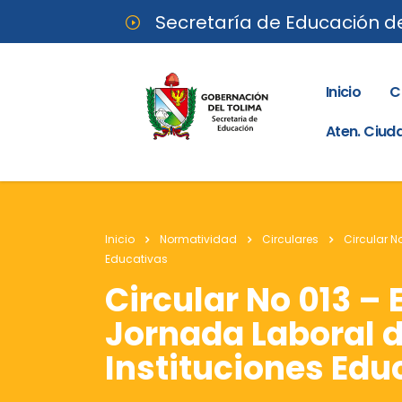
Secretaría de Educación d
Inicio
C
Aten. Ciu
Inicio
Normatividad
Circulares
Circular N
Educativas
Circular No 013 –
Jornada Laboral d
Instituciones Edu