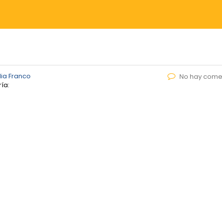
ia Franco
No hay come
ía: