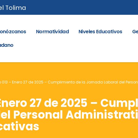
el Tolima
onózcanos
Normatividad
Niveles Educativos
Ge
dadano
o 013 – Enero 27 de 2025 – Cumplimiento de la Jornada Laboral del Persona
 Enero 27 de 2025 – Cump
el Personal Administrati
cativas