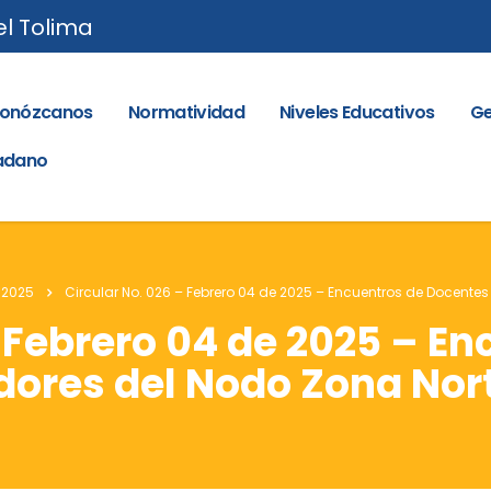
el Tolima
onózcanos
Normatividad
Niveles Educativos
Ge
dadano
 2025
Circular No. 026 – Febrero 04 de 2025 – Encuentros de Docente
– Febrero 04 de 2025 – E
dores del Nodo Zona Nor