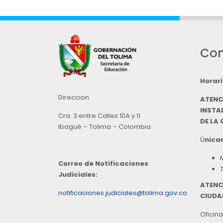
Con
Horari
Direccion
ATENC
INSTAL
Cra. 3 entre Calles 10A y 11
DE LA
Ibagué – Tolima – Colombia
Ú
nicam
Correo de Notificaciones
Judiciales:
ATENC
notificaciones.judiciales@tolima.gov.co
CIUDA
Oficina