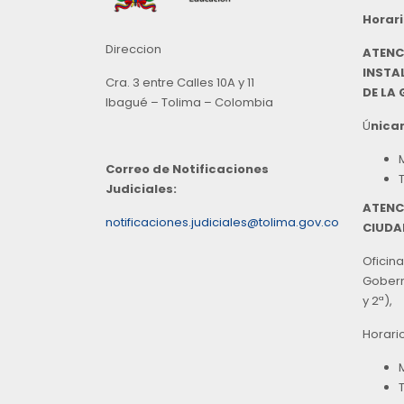
Horari
Direccion
ATENC
INSTAL
Cra. 3 entre Calles 10A y 11
DE LA
Ibagué – Tolima – Colombia
Ú
nicam
Correo de Notificaciones
Judiciales:
ATENC
notificaciones.judiciales@tolima.gov.co
CIUDA
Oficina
Goberna
y 2ª),
Horari