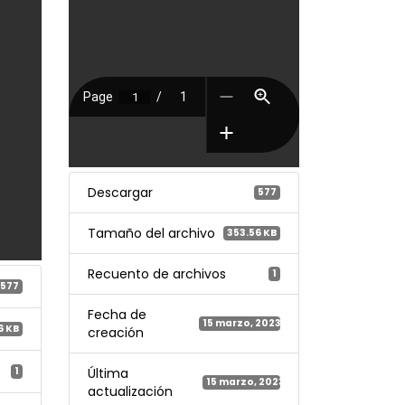
Descargar
577
Tamaño del archivo
353.56 KB
Recuento de archivos
1
577
Fecha de
15 marzo, 2023
6 KB
creación
1
Última
15 marzo, 2023
actualización