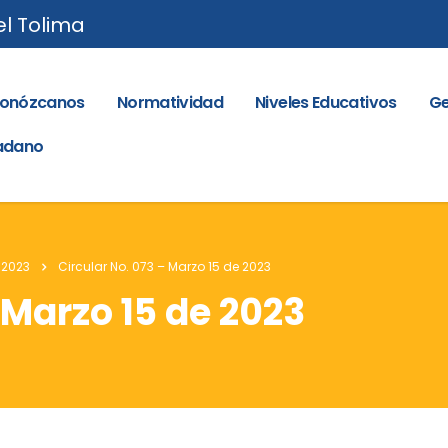
el Tolima
onózcanos
Normatividad
Niveles Educativos
Ge
dadano
 2023
Circular No. 073 – Marzo 15 de 2023
 Marzo 15 de 2023