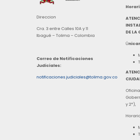
Horari
Direccion
ATENC
INSTAL
Cra. 3 entre Calles 10A y 11
DE LA
Ibagué – Tolima – Colombia
Ú
nicam
Correo de Notificaciones
Judiciales:
ATENC
notificaciones.judiciales@tolima.gov.co
CIUDA
Oficina
Goberna
y 2ª),
Horari