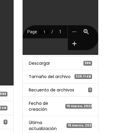
Descargar
588
Tamaño del archivo
328.11 KB
Recuento de archivos
1
588
Fecha de
15 marzo, 2023
1 KB
creación
1
Última
15 marzo, 2023
actualización