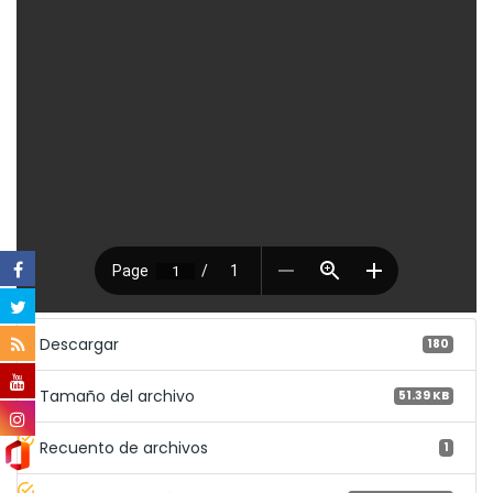
Descargar
180
Tamaño del archivo
51.39 KB
Recuento de archivos
1