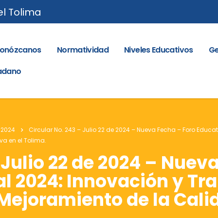
el Tolima
onózcanos
Normatividad
Niveles Educativos
Ge
dadano
 2024
Circular No. 243 – Julio 22 de 2024 – Nueva Fecha – Foro Educa
a en el Tolima.
 Julio 22 de 2024 – Nuev
l 2024: Innovación y Tr
Mejoramiento de la Cali