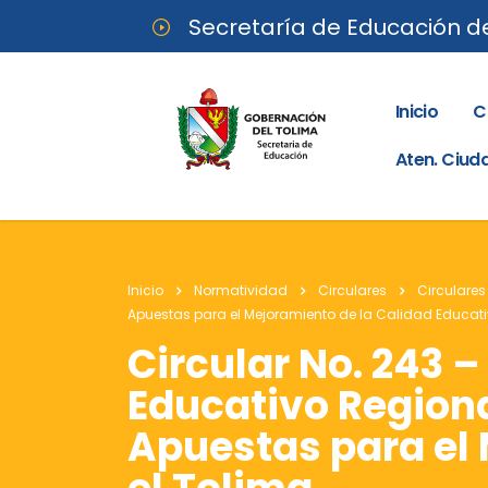
Secretaría de Educación d
Inicio
C
Aten. Ciu
Inicio
Normatividad
Circulares
Circulares
Apuestas para el Mejoramiento de la Calidad Educativ
Circular No. 243 –
Educativo Regiona
Apuestas para el 