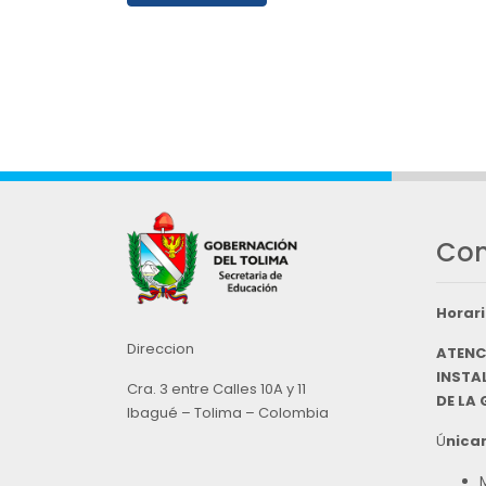
Con
Horari
Direccion
ATENC
INSTAL
Cra. 3 entre Calles 10A y 11
DE LA
Ibagué – Tolima – Colombia
Ú
nicam