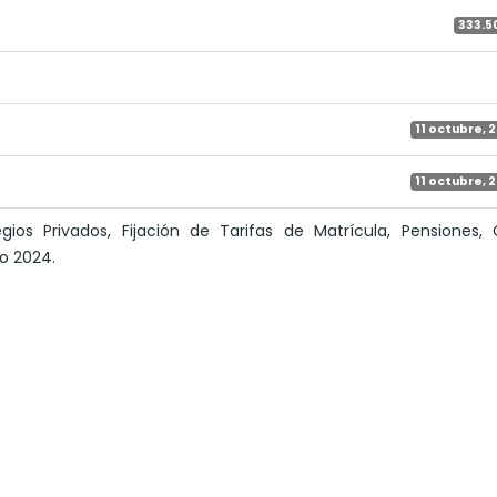
333.5
11 octubre, 
11 octubre, 
gios Privados, Fijación de Tarifas de Matrícula, Pensiones,
ño 2024.