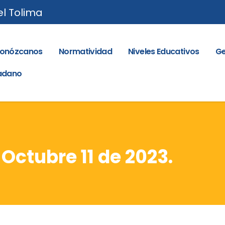
el Tolima
onózcanos
Normatividad
Niveles Educativos
Ge
dadano
 Octubre 11 de 2023.