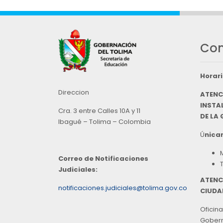
Con
Horari
Direccion
ATENC
INSTAL
Cra. 3 entre Calles 10A y 11
DE LA
Ibagué – Tolima – Colombia
Ú
nicam
Correo de Notificaciones
Judiciales:
ATENC
notificaciones.judiciales@tolima.gov.co
CIUDA
Oficina
Goberna