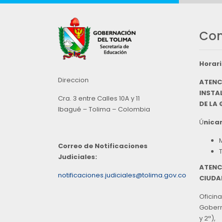
Con
Horari
Direccion
ATENC
INSTAL
Cra. 3 entre Calles 10A y 11
DE LA
Ibagué – Tolima – Colombia
Ú
nicam
Correo de Notificaciones
Judiciales:
ATENC
notificaciones.judiciales@tolima.gov.co
CIUDA
Oficina
Goberna
y 2ª),