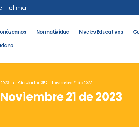
el Tolima
onózcanos
Normatividad
Niveles Educativos
Ge
dadano
 2023
Circular No. 352 – Noviembre 21 de 2023
– Noviembre 21 de 2023