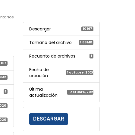
ntarios
Descargar
10167
Tamaño del archivo
1.69 MB
Recuento de archivos
1
0167
Fecha de
1 octubre, 2020
creación
9 MB
Última
1
1 octubre, 2020
actualización
2020
DESCARGAR
2020