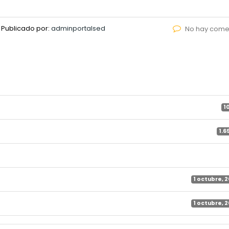
Publicado por:
adminportalsed
No hay come
1
1.6
1 octubre, 
1 octubre, 