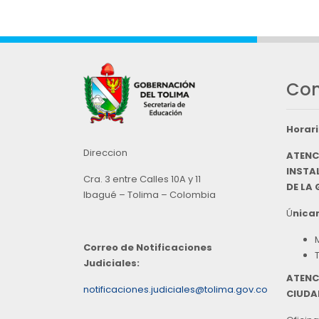
Con
Horari
Direccion
ATENC
INSTAL
Cra. 3 entre Calles 10A y 11
DE LA
Ibagué – Tolima – Colombia
Ú
nicam
Correo de Notificaciones
Judiciales:
ATENC
notificaciones.judiciales@tolima.gov.co
CIUDA