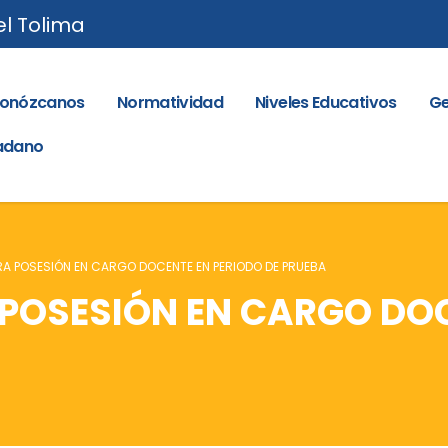
el Tolima
onózcanos
Normatividad
Niveles Educativos
Ge
dadano
RA POSESIÓN EN CARGO DOCENTE EN PERIODO DE PRUEBA
 POSESIÓN EN CARGO DO