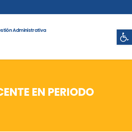
Abrir
stión Administrativa
CENTE EN PERIODO