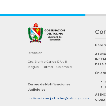
Con
Horari
Direccion
ATENC
INSTAL
Cra. 3 entre Calles 10A y 11
DE LA
Ibagué – Tolima – Colombia
Ú
nicam
Correo de Notificaciones
Judiciales:
ATENC
notificaciones.judiciales@tolima.gov.co
CIUDA