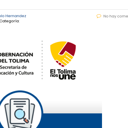
blo Hernandez
No hay come
Categoría: