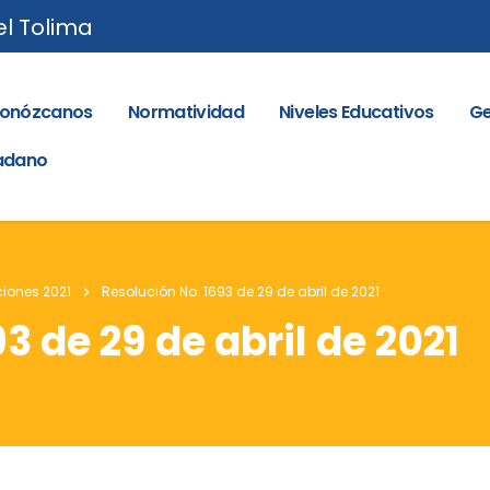
el Tolima
onózcanos
Normatividad
Niveles Educativos
Ge
dadano
iones 2021
Resolución No. 1693 de 29 de abril de 2021
3 de 29 de abril de 2021