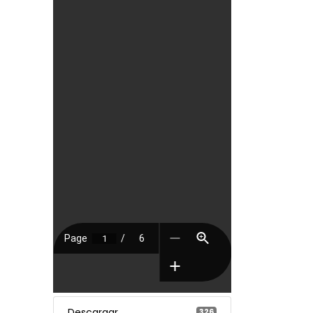
Descargar
326