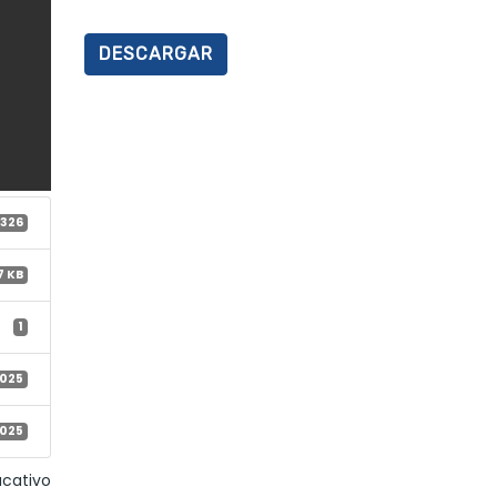
DESCARGAR
326
7 KB
1
2025
2025
ucativo