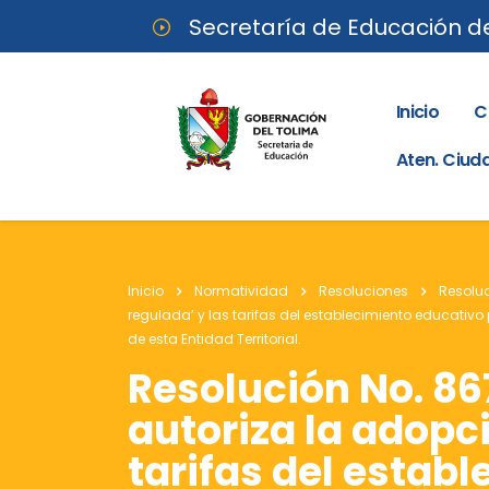
Secretaría de Educación d
Inicio
C
Aten. Ciu
Inicio
Normatividad
Resoluciones
Resolu
regulada’ y las tarifas del establecimiento educativ
de esta Entidad Territorial.
Resolución No. 86
autoriza la adopci
tarifas del estab