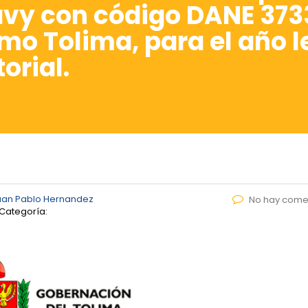
y con código DANE 3733
o Tolima, para el año le
orial.
uan Pablo Hernandez
No hay come
Categoría: