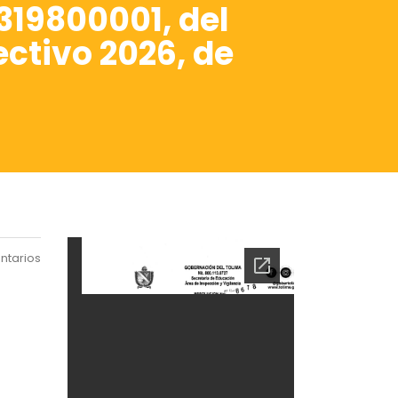
19800001, del
ctivo 2026, de
ntarios