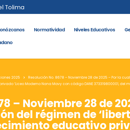
el Tolima
onózcanos
Normatividad
Niveles Educativos
Ge
dadano
ciones 2025
Resolución No. 8678 – Noviembre 28 de 2025 – Por la cual
o privado ‘Liceo Moderno Nana Mavy con código DANE 373319800001, del m
78 – Noviembre 28 de 202
ón del régimen de ‘liber
lecimiento educativo priv