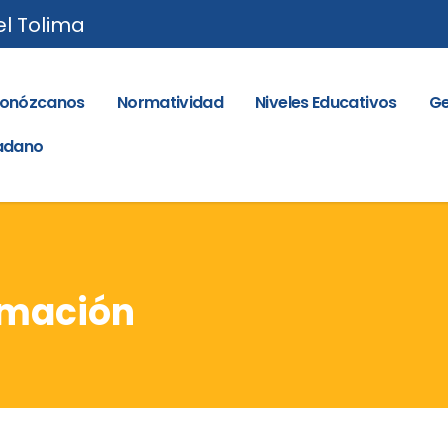
el Tolima
onózcanos
Normatividad
Niveles Educativos
Ge
dadano
rmación