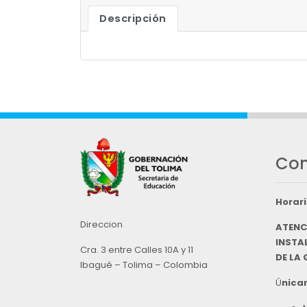
Descripción
Con
Horari
Direccion
ATENC
INSTAL
Cra. 3 entre Calles 10A y 11
DE LA
Ibagué – Tolima – Colombia
Ú
nicam