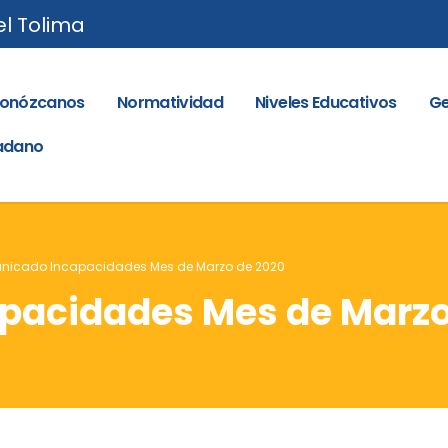
el Tolima
onózcanos
Normatividad
Niveles Educativos
Ge
dadano
icado Incapacidades Mes de Marzo de 2020
pacidades Mes de Marzo