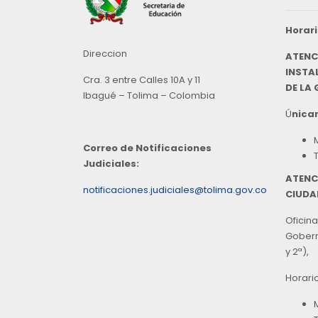
Horari
Direccion
ATENC
INSTAL
Cra. 3 entre Calles 10A y 11
DE LA
Ibagué – Tolima – Colombia
Ú
nicam
Correo de Notificaciones
Judiciales:
ATENC
notificaciones.judiciales@tolima.gov.co
CIUDA
Oficina
Goberna
y 2ª),
Horari