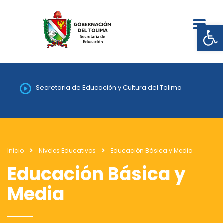
Abrir
Secretaria de Educación y Cultura del Tolima
Inicio
Niveles Educativos
Educación Básica y Media
Educación Básica y
Media