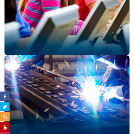
Un espacio especialmente creado para Explorar,
Imaginar y Transformar.. …………………………
……
Ingresar
Formación para el
Trabajo
Un espacio especialmente creado para Explorar,
Imaginar y Transformar.
Ingresar