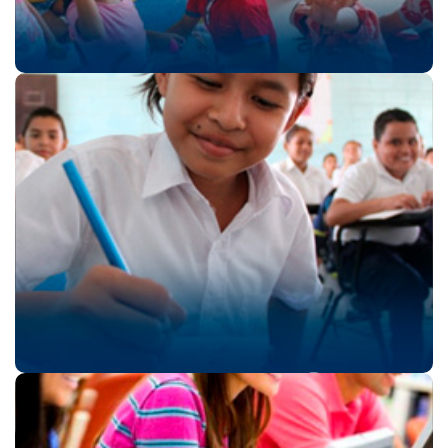
Ingresar
Educación Básica y
Media
Un espacio especialmente creado para Explorar,
Imaginar y Transformar…….
……
Ingresar
Educación Superior