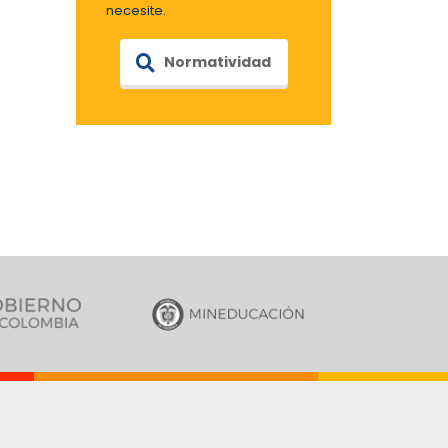
necesite.
Normatividad
…