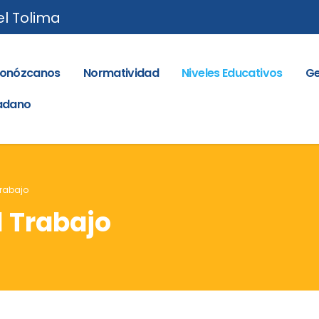
el Tolima
onózcanos
Normatividad
Niveles Educativos
Ge
dadano
Trabajo
l Trabajo