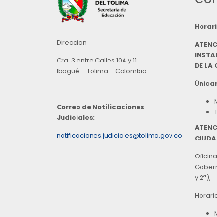
Horari
Direccion
ATENC
INSTAL
Cra. 3 entre Calles 10A y 11
DE LA
Ibagué – Tolima – Colombia
Ú
nicam
Correo de Notificaciones
Judiciales:
ATENC
notificaciones.judiciales@tolima.gov.co
CIUDA
Oficina
Goberna
y 2ª),
Horari