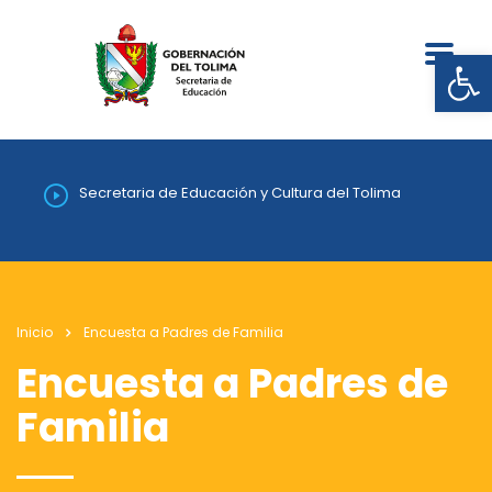
Abrir
Secretaria de Educación y Cultura del Tolima
Inicio
Encuesta a Padres de Familia
Encuesta a Padres de
Familia