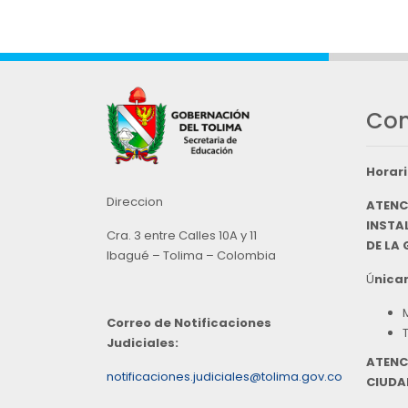
Con
Horari
Direccion
ATENC
INSTAL
Cra. 3 entre Calles 10A y 11
DE LA
Ibagué – Tolima – Colombia
Ú
nicam
Correo de Notificaciones
Judiciales:
ATENC
notificaciones.judiciales@tolima.gov.co
CIUDA