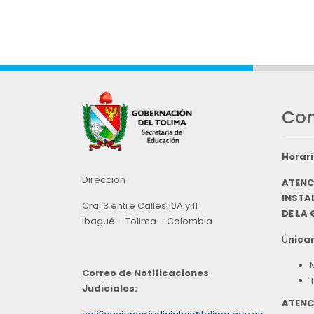
Con
Horari
Direccion
ATENC
INSTAL
Cra. 3 entre Calles 10A y 11
DE LA
Ibagué – Tolima – Colombia
Ú
nicam
Correo de Notificaciones
Judiciales:
ATENC