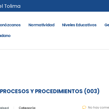
el Tolima
onózcanos
Normatividad
Niveles Educativos
Ge
dadano
PROCESOS Y PROCEDIMIENTOS (003)
No hay come
alsed
Categoría: