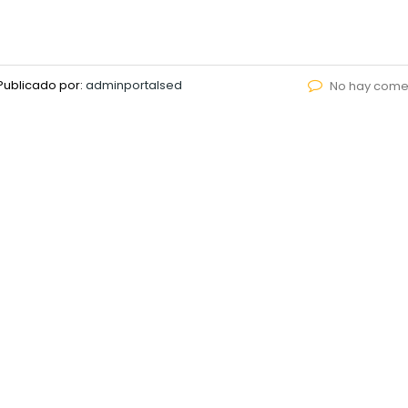
Publicado por:
adminportalsed
No hay come