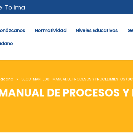
el Tolima
onózcanos
Normatividad
Niveles Educativos
Ge
dadano
udadano
SECD-MAN-E001-MANUAL DE PROCESOS Y PROCEDIMIENTOS (00
MANUAL DE PROCESOS Y