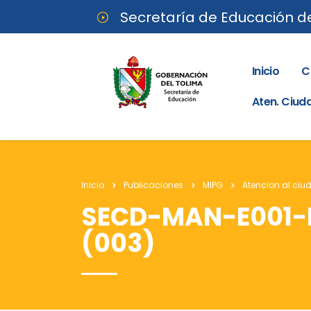
Secretaría de Educación d
Inicio
C
Aten. Ciu
Inicio
Publicaciones
MIPG
Atencion al ci
SECD-MAN-E001-
(003)