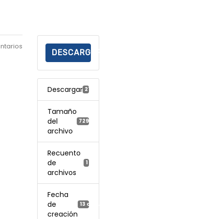
ntarios
DESCARGAR
Descargar
217
Tamaño
del
729.07 KB
archivo
Recuento
de
1
archivos
Fecha
de
13 octubre, 2021
creación