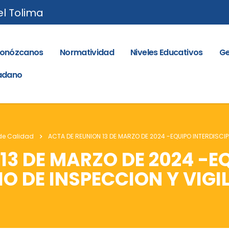
el Tolima
onózcanos
Normatividad
Niveles Educativos
Ge
dadano
de Calidad
ACTA DE REUNION 13 DE MARZO DE 2024 -EQUIPO INTERDISCIP
13 DE MARZO DE 2024 -E
IO DE INSPECCION Y VIG