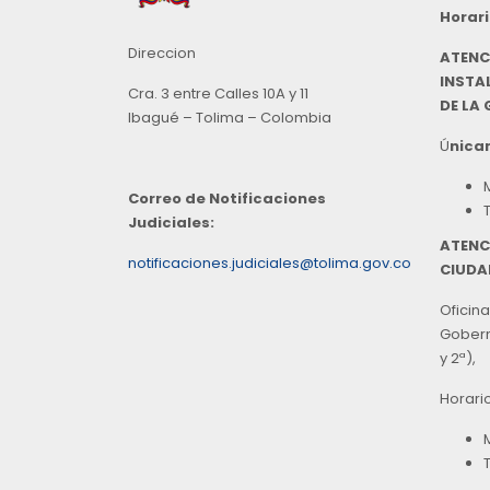
Horari
Direccion
ATENC
INSTAL
Cra. 3 entre Calles 10A y 11
DE LA
Ibagué – Tolima – Colombia
Ú
nicam
Correo de Notificaciones
Judiciales:
ATENC
notificaciones.judiciales@tolima.gov.co
CIUDA
Oficina
Goberna
y 2ª),
Horari