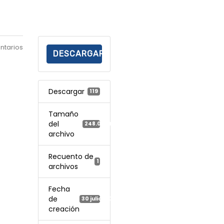
ntarios
DESCARGAR
Descargar
119
Tamaño
del
248.09 KB
archivo
Recuento de
1
archivos
Fecha
de
30 julio, 2024
creación