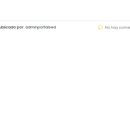
ublicado por:
adminportalsed
No hay come