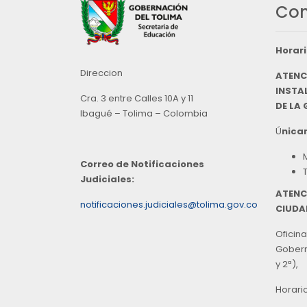
Con
Horari
Direccion
ATENC
INSTAL
Cra. 3 entre Calles 10A y 11
DE LA
Ibagué – Tolima – Colombia
Ú
nicam
Correo de Notificaciones
Judiciales:
ATENC
notificaciones.judiciales@tolima.gov.co
CIUDA
Oficina
Goberna
y 2ª),
Horari