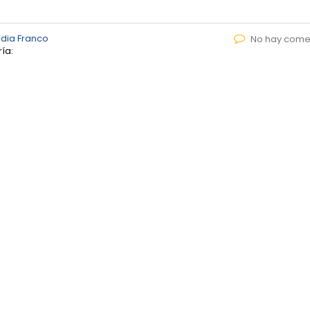
dia Franco
No hay come
ía: