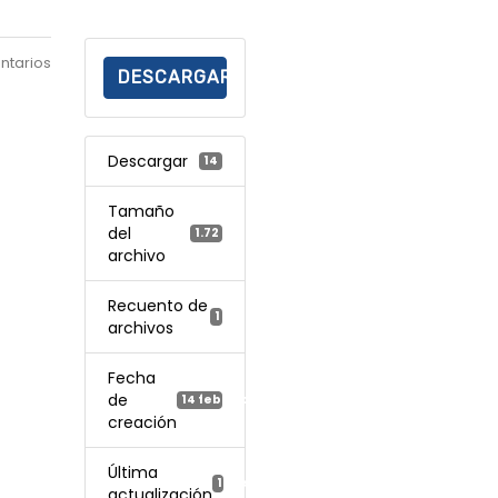
ntarios
DESCARGAR
Descargar
14
Tamaño
del
1.72 MB
archivo
Recuento de
1
archivos
Fecha
de
14 febrero, 2026
creación
Última
14 febrero, 2026
actualización