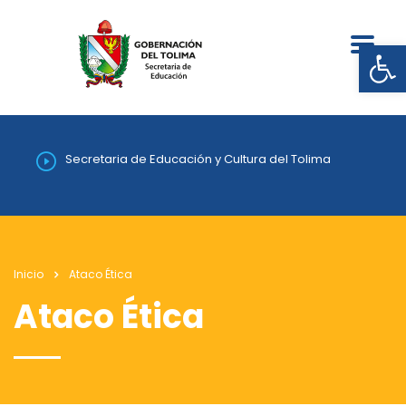
Abrir
Secretaria de Educación y Cultura del Tolima
Inicio
Ataco Ética
Ataco Ética