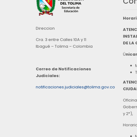
Con
Horari
Direccion
ATENC
INSTAL
Cra. 3 entre Calles 10A y 11
DE LA
Ibagué – Tolima – Colombia
Ú
nicam
Correo de Notificaciones
Judiciales:
ATENC
notificaciones.judiciales@tolima.gov.co
CIUDA
Oficina
Goberna
y 2ª),
Horari