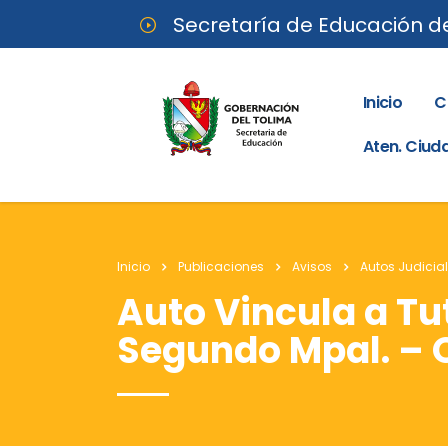
Secretaría de Educación d
Inicio
C
Aten. Ciu
Inicio
Publicaciones
Avisos
Autos Judicia
Auto Vincula a T
Segundo Mpal. – 