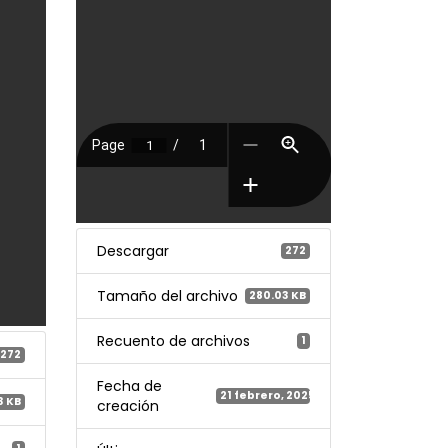
Descargar
272
Tamaño del archivo
280.03 KB
Recuento de archivos
1
272
Fecha de
21 febrero, 2025
3 KB
creación