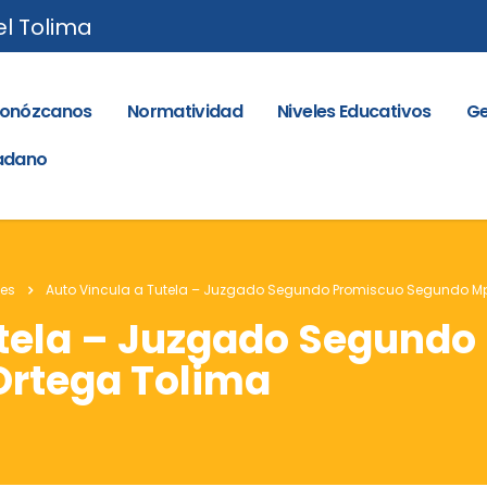
el Tolima
onózcanos
Normatividad
Niveles Educativos
Ge
dadano
les
Auto Vincula a Tutela – Juzgado Segundo Promiscuo Segundo Mp
utela – Juzgado Segundo
Ortega Tolima