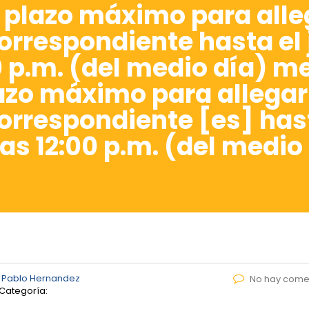
 plazo máximo para alle
respondiente hasta el ju
00 p.m. (del medio día) m
lazo máximo para allegar
respondiente [es] hasta
as 12:00 p.m. (del medio 
 Pablo Hernandez
No hay come
Categoría: