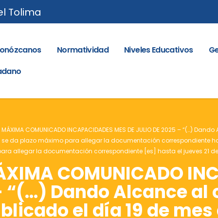
el Tolima
onózcanos
Normatividad
Niveles Educativos
Ge
dadano
A MÁXIMA COMUNICADO INCAPACIDADES MES DE JULIO DE 2025 – “(…) Dand
se da plazo máximo para allegar la documentación correspondiente hasta 
ara allegar la documentación correspondiente [es] hasta el jueves 21 de 
MÁXIMA COMUNICADO IN
 – “(…) Dando Alcance a
licado el día 19 de mes