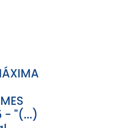
MÁXIMA
 MES
- "(...)