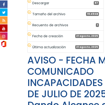
Descargar
87
Tamaño del archivo
19.49 KB
Recuento de archivos
1
Fecha de creación
21 agosto, 2025
Última actualización
21 agosto, 2025
AVISO - FECHA 
COMUNICADO
INCAPACIDADES
DE JULIO DE 2025 