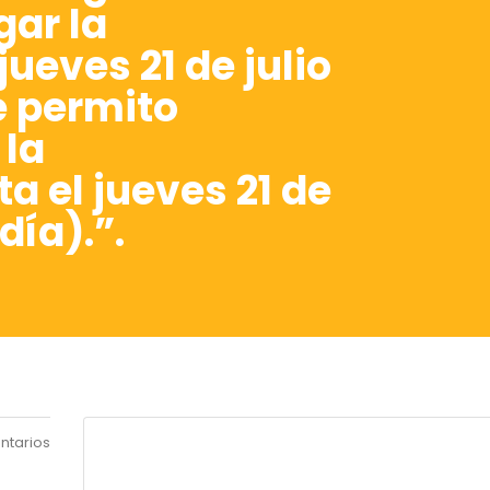
gar la
eves 21 de julio
e permito
 la
 el jueves 21 de
día).”.
ntarios