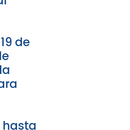
al
 19 de
de
da
ara
 hasta