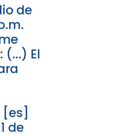
lio de
 p.m.
 me
(...) El
ara
 [es]
21 de