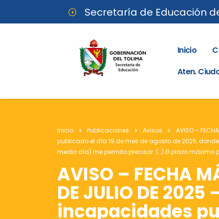
Secretaría de Educación d
Inicio
C
Aten. Ciu
Inicio
Publicaciones
Avisos
AVISO – FECH
publicado el día 19 de mes de agosto de 2025, donde 
medio día) me permito precisar: (…) El plazo máximo p
AVISO – FECHA 
DE JULIO DE 2025
incapacidades pub