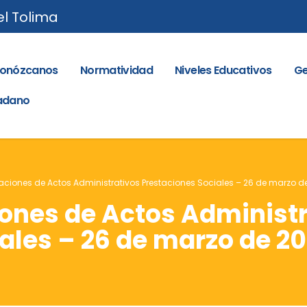
el Tolima
onózcanos
Normatividad
Niveles Educativos
Ge
dadano
caciones de Actos Administrativos Prestaciones Sociales – 26 de marzo d
iones de Actos Administ
ales – 26 de marzo de 20