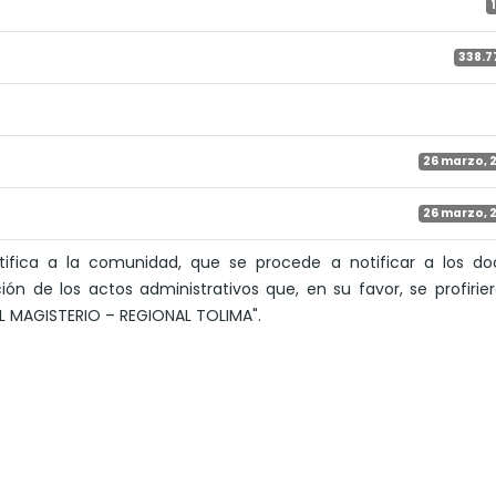
338.7
26 marzo, 
26 marzo, 
otifica a la comunidad, que se procede a notificar a los d
ión de los actos administrativos que, en su favor, se profirie
L MAGISTERIO – REGIONAL TOLIMA".