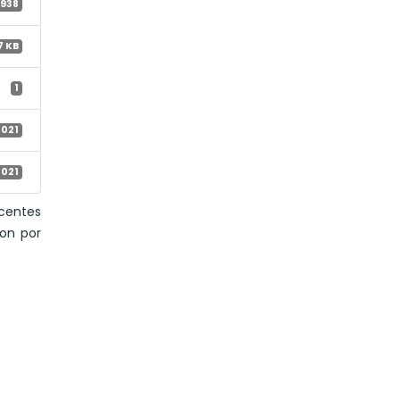
1938
7 KB
1
2021
2021
ocentes
ron por