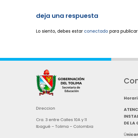
deja una respuesta
Lo siento, debes estar
conectado
para publicar
Con
Horari
Direccion
ATENC
INSTAL
Cra. 3 entre Calles 10A y 11
DE LA
Ibagué – Tolima – Colombia
Ú
nicam