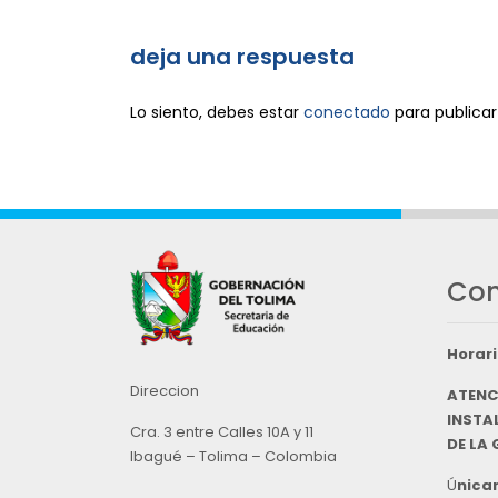
deja una respuesta
Lo siento, debes estar
conectado
para publicar
Con
Horari
Direccion
ATENC
INSTAL
Cra. 3 entre Calles 10A y 11
DE LA
Ibagué – Tolima – Colombia
Ú
nicam