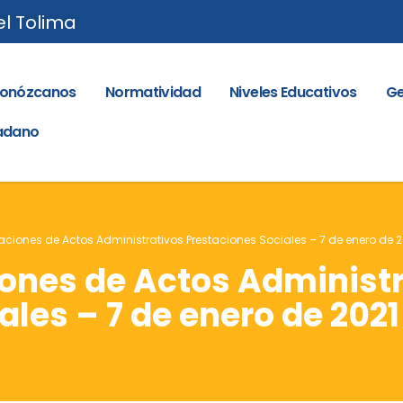
el Tolima
onózcanos
Normatividad
Niveles Educativos
Ge
dadano
caciones de Actos Administrativos Prestaciones Sociales – 7 de enero de 2
iones de Actos Administ
ales – 7 de enero de 2021