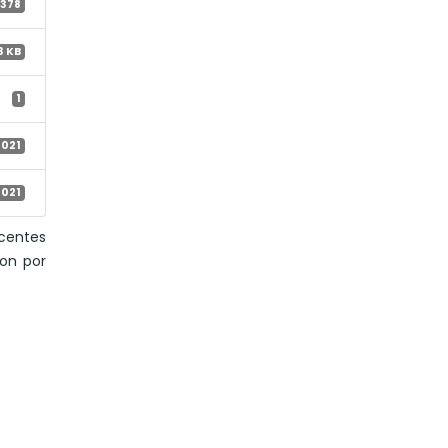
1378
3 KB
1
2021
2021
ocentes
ron por