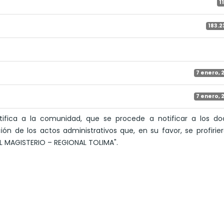
1
183.2
7 enero, 
7 enero, 
otifica a la comunidad, que se procede a notificar a los d
ión de los actos administrativos que, en su favor, se profirie
L MAGISTERIO – REGIONAL TOLIMA".