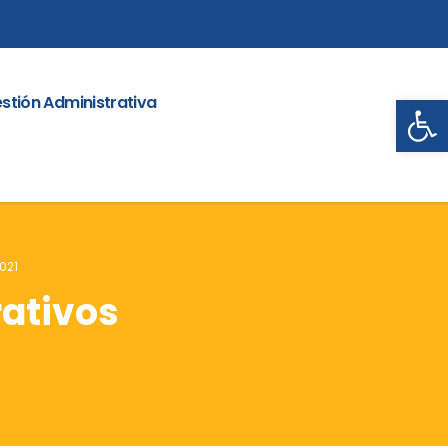
Abrir
stión Administrativa
021
rativos