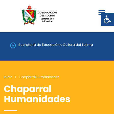
Abrir
Secretaria de Educación y Cultura del Tolima
Inicio
Chaparral Humanidades
Chaparral
Humanidades