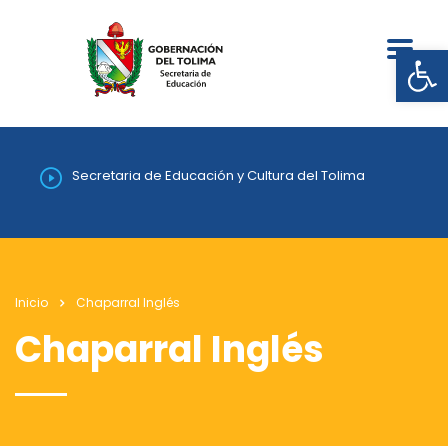
Abrir
Secretaria de Educación y Cultura del Tolima
Inicio
Chaparral Inglés
Chaparral Inglés