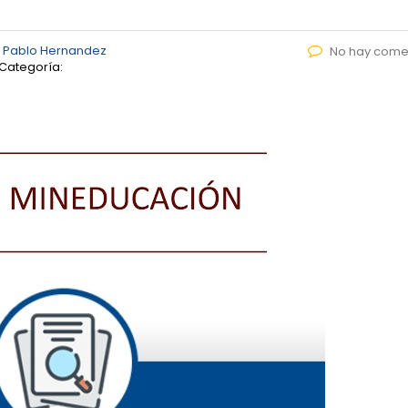
 Pablo Hernandez
No hay come
Categoría: