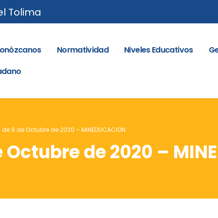
el Tolima
onózcanos
Normatividad
Niveles Educativos
Ge
dadano
7 de 8 de Octubre de 2020 – MINEDUCACION
 de Octubre de 2020 – M