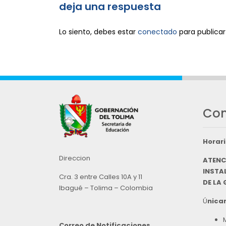
deja una respuesta
Lo siento, debes estar
conectado
para publicar
Con
Horari
Direccion
ATENC
INSTAL
Cra. 3 entre Calles 10A y 11
DE LA
Ibagué – Tolima – Colombia
Ú
nicam
Correo de Notificaciones