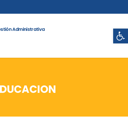
Abrir
stión Administrativa
INEDUCACION