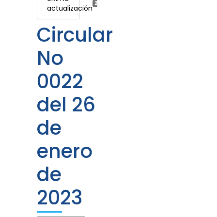
27 enero, 2023
actualización
Circular
No
0022
del 26
de
enero
de
2023