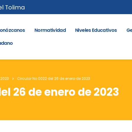
el Tolima
onózcanos
Normatividad
Niveles Educativos
Ge
dadano
 2023
Circular No 0022 del 26 de enero de 2023
el 26 de enero de 2023