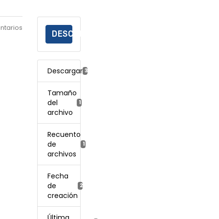
ntarios
DESCARGAR
Descargar
352
Tamaño
del
111.52 KB
archivo
Recuento
de
1
archivos
Fecha
de
27 enero, 2023
creación
Última