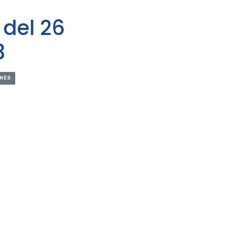
 del 26
3
NES