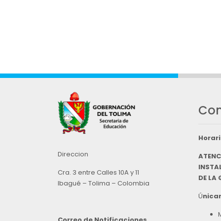
Con
Horari
Direccion
ATENC
INSTAL
Cra. 3 entre Calles 10A y 11
DE LA
Ibagué – Tolima – Colombia
Ú
nicam
Correo de Notificaciones