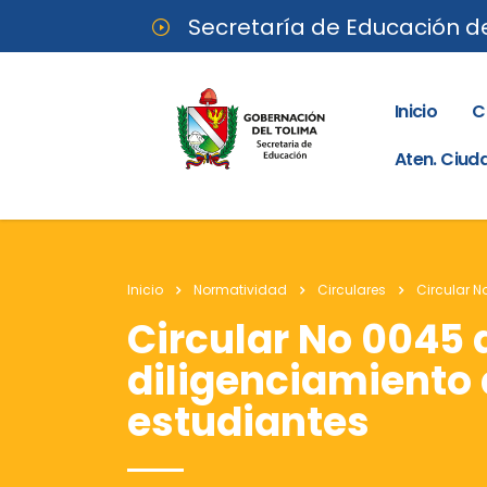
Secretaría de Educación d
Inicio
C
Aten. Ciu
Inicio
Normatividad
Circulares
Circular N
Circular No 0045 
diligenciamiento d
estudiantes