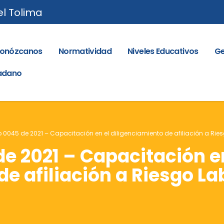
el Tolima
onózcanos
Normatividad
Niveles Educativos
Ge
dadano
o 0045 de 2021 – Capacitación en el diligenciamiento de afiliación a Rie
de 2021 – Capacitación e
e afiliación a Riesgo La