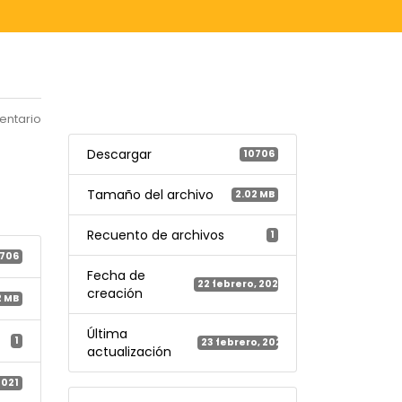
entario
Descargar
10706
Tamaño del archivo
2.02 MB
Recuento de archivos
1
706
Fecha de
22 febrero, 2021
creación
2 MB
Última
1
23 febrero, 2021
actualización
2021