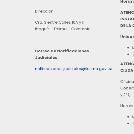
Horari
Direccion
ATENC
INSTAL
Cra. 3 entre Calles 10A y 11
DE LA
Ibagué – Tolima – Colombia
Ú
nicam
Correo de Notificaciones
Judiciales:
ATENC
notificaciones.judiciales@tolima.gov.co
CIUDA
Oficina
Goberna
y 2ª),
Horari