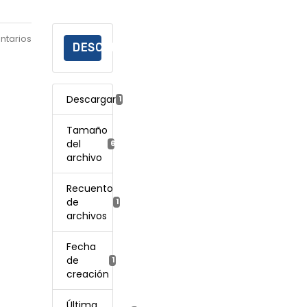
ntarios
DESCARGAR
Descargar
115
Tamaño
del
629.31 KB
archivo
Recuento
de
1
archivos
Fecha
de
18 enero, 2024
creación
Última