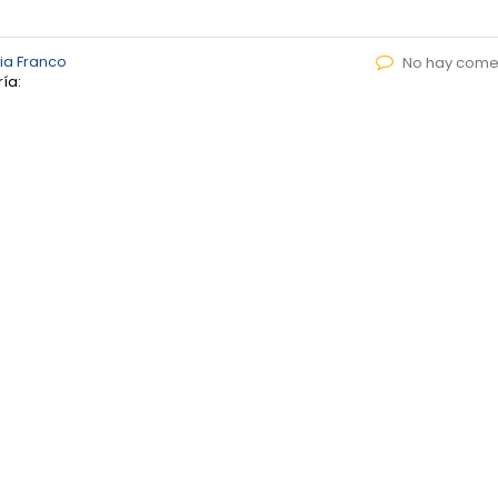
ia Franco
No hay come
ía: