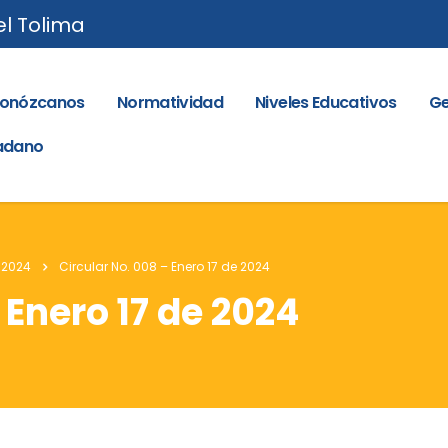
el Tolima
onózcanos
Normatividad
Niveles Educativos
Ge
dadano
 2024
Circular No. 008 – Enero 17 de 2024
 Enero 17 de 2024