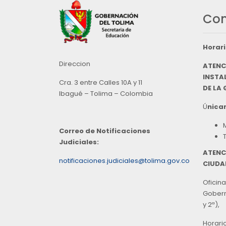
Con
Horari
Direccion
ATENC
INSTAL
Cra. 3 entre Calles 10A y 11
DE LA
Ibagué – Tolima – Colombia
Ú
nicam
Correo de Notificaciones
Judiciales:
ATENC
notificaciones.judiciales@tolima.gov.co
CIUDA
Oficina
Goberna
y 2ª),
Horari