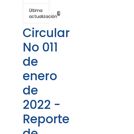
Última
19 enero, 2022
actualización
Circular
No 011
de
enero
de
2022 -
Reporte
de