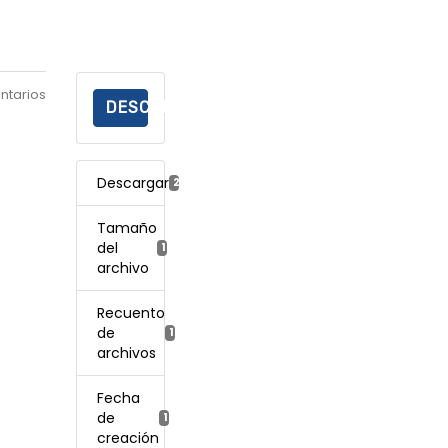
ntarios
DESCARGAR
Descargar
229
Tamaño
del
193.14 KB
archivo
Recuento
de
1
archivos
Fecha
de
19 enero, 2022
creación