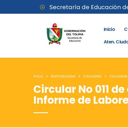
Secretaría de Educación d
Inicio
C
Aten. Ciu
Inicio
Normatividad
Circulares
Circulares
Circular No 011 d
Informe de Labore