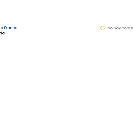
ia Franco
No hay come
ía: