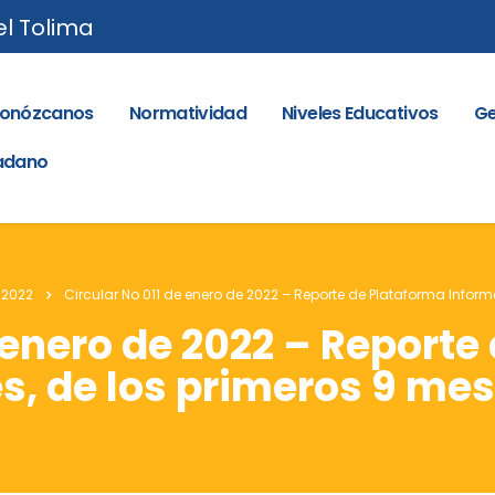
el Tolima
onózcanos
Normatividad
Niveles Educativos
Ge
dadano
 2022
Circular No 011 de enero de 2022 – Reporte de Plataforma Infor
e enero de 2022 – Reporte
s, de los primeros 9 mes