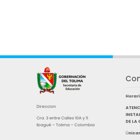
Con
Horari
Direccion
ATENC
INSTAL
Cra. 3 entre Calles 10A y 11
DE LA
Ibagué – Tolima – Colombia
Ú
nicam