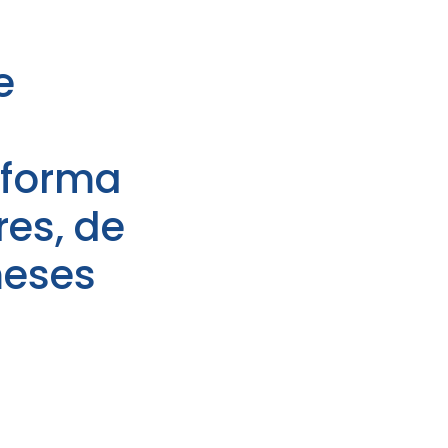
e
aforma
res, de
meses