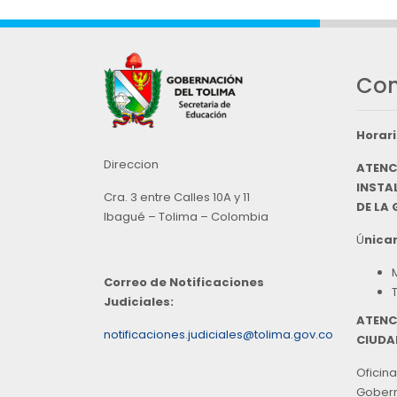
Con
Horari
Direccion
ATENC
INSTAL
Cra. 3 entre Calles 10A y 11
DE LA
Ibagué – Tolima – Colombia
Ú
nicam
Correo de Notificaciones
Judiciales:
ATENC
notificaciones.judiciales@tolima.gov.co
CIUDA
Oficina
Goberna