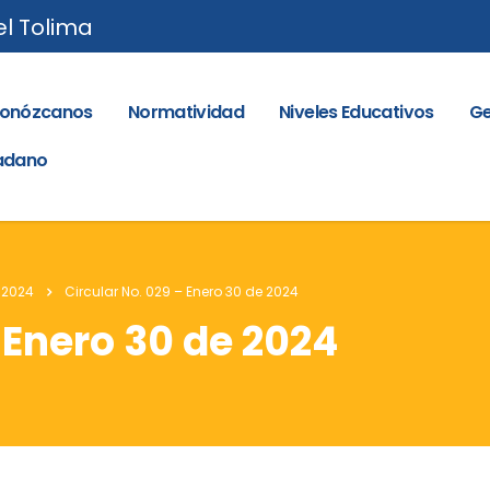
el Tolima
onózcanos
Normatividad
Niveles Educativos
Ge
dadano
 2024
Circular No. 029 – Enero 30 de 2024
 Enero 30 de 2024