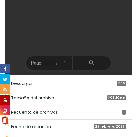
Descargar
359
Tamaño del archivo
808.10 KB
Recuento de archivos
1
Fecha de creación
25 febrero, 2025