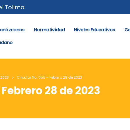
el Tolima
onózcanos
Normatividad
Niveles Educativos
Ge
dadano
 2023
Circular No. 055 – Febrero 28 de 2023
 Febrero 28 de 2023