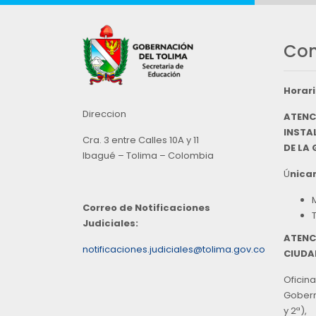
Con
Horari
Direccion
ATENC
INSTAL
Cra. 3 entre Calles 10A y 11
DE LA
Ibagué – Tolima – Colombia
Ú
nicam
Correo de Notificaciones
Judiciales:
ATENC
notificaciones.judiciales@tolima.gov.co
CIUDA
Oficina
Goberna
y 2ª),