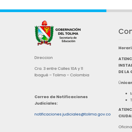
Con
Horari
Direccion
ATENC
INSTAL
Cra. 3 entre Calles 10A y 11
DE LA
Ibagué – Tolima – Colombia
Ú
nicam
Correo de Notificaciones
Judiciales:
ATENC
notificaciones.judiciales@tolima.gov.co
CIUDA
Oficina