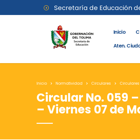
Secretaría de Educación d
Inicio
C
Aten. Ciu
Inicio
Normatividad
Circulares
Circulares
Circular No. 059
– Viernes 07 de M