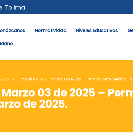
el Tolima
onózcanos
Normatividad
Niveles Educativos
Ge
dadano
 2025
Circular No. 059 – Marzo 03 de 2025 – Permiso Remunerado – V
 – Marzo 03 de 2025 – P
arzo de 2025.