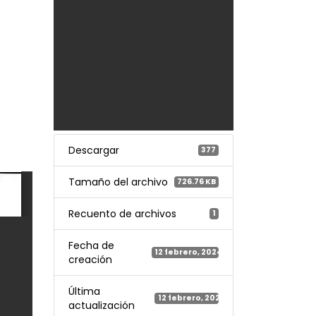
Descargar
377
Tamaño del archivo
726.76 KB
Recuento de archivos
1
Fecha de
12 febrero, 2024
creación
Última
12 febrero, 2024
actualización