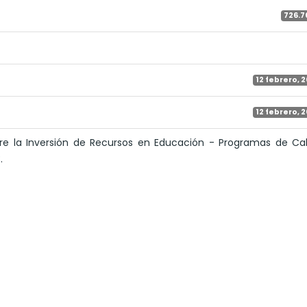
726.7
12 febrero, 
12 febrero, 
re la Inversión de Recursos en Educación - Programas de Cal
.