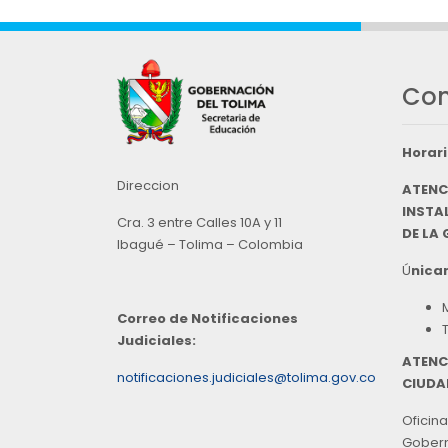
Con
Horari
Direccion
ATENC
INSTAL
Cra. 3 entre Calles 10A y 11
DE LA
Ibagué – Tolima – Colombia
Ú
nicam
Correo de Notificaciones
Judiciales:
ATENC
notificaciones.judiciales@tolima.gov.co
CIUDA
Oficina
Goberna