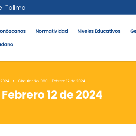
el Tolima
onózcanos
Normatividad
Niveles Educativos
Ge
dadano
 2024
Circular No. 060 – Febrero 12 de 2024
 Febrero 12 de 2024