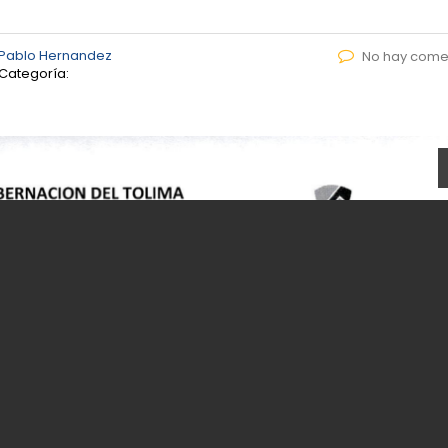
 Pablo Hernandez
No hay come
Categoría: