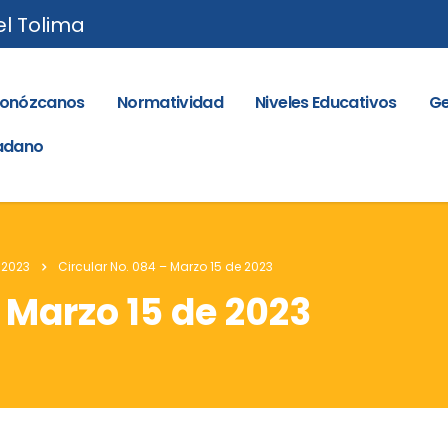
el Tolima
onózcanos
Normatividad
Niveles Educativos
Ge
dadano
 2023
Circular No. 084 – Marzo 15 de 2023
 Marzo 15 de 2023