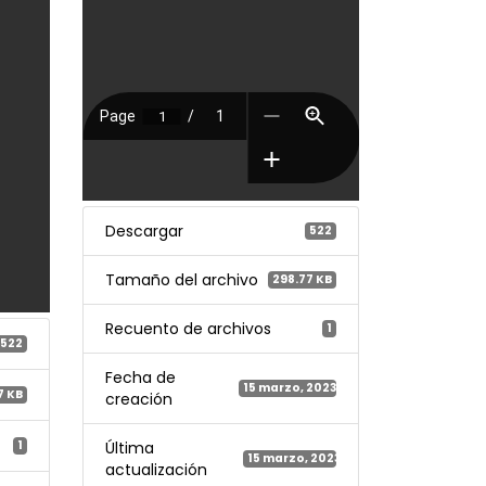
Descargar
522
Tamaño del archivo
298.77 KB
Recuento de archivos
1
522
Fecha de
15 marzo, 2023
7 KB
creación
1
Última
15 marzo, 2023
actualización