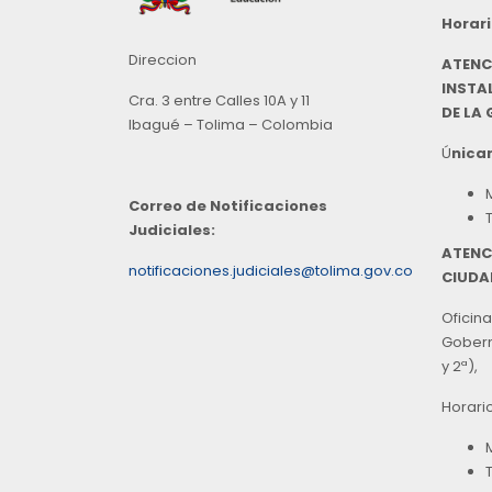
Horari
Direccion
ATENC
INSTAL
Cra. 3 entre Calles 10A y 11
DE LA
Ibagué – Tolima – Colombia
Ú
nicam
Correo de Notificaciones
Judiciales:
ATENC
notificaciones.judiciales@tolima.gov.co
CIUDA
Oficina
Goberna
y 2ª),
Horari