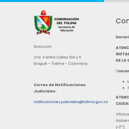
Con
Horari
Direccion
ATENC
INSTAL
Cra. 3 entre Calles 10A y 11
DE LA
Ibagué – Tolima – Colombia
Ú
nicam
Correo de Notificaciones
Judiciales:
ATENC
notificaciones.judiciales@tolima.gov.co
CIUDA
Oficina
Goberna
y 2ª),