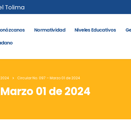
el Tolima
onózcanos
Normatividad
Niveles Educativos
Ge
dadano
 2024
Circular No. 097 – Marzo 01 de 2024
 Marzo 01 de 2024