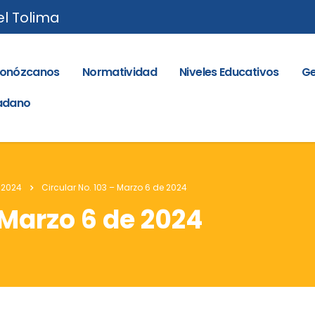
el Tolima
onózcanos
Normatividad
Niveles Educativos
Ge
dadano
 2024
Circular No. 103 – Marzo 6 de 2024
 Marzo 6 de 2024