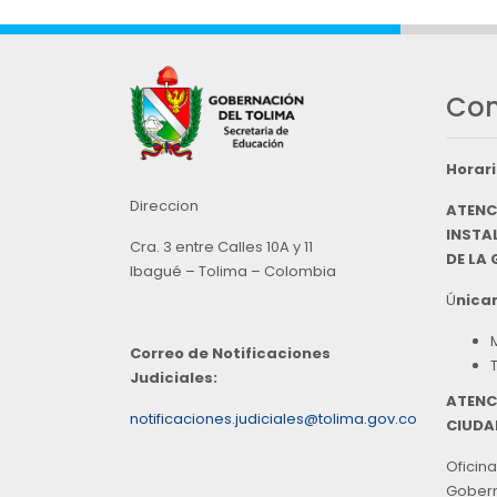
Con
Horari
Direccion
ATENC
INSTAL
Cra. 3 entre Calles 10A y 11
DE LA
Ibagué – Tolima – Colombia
Ú
nicam
Correo de Notificaciones
Judiciales:
ATENC
notificaciones.judiciales@tolima.gov.co
CIUDA
Oficina
Goberna